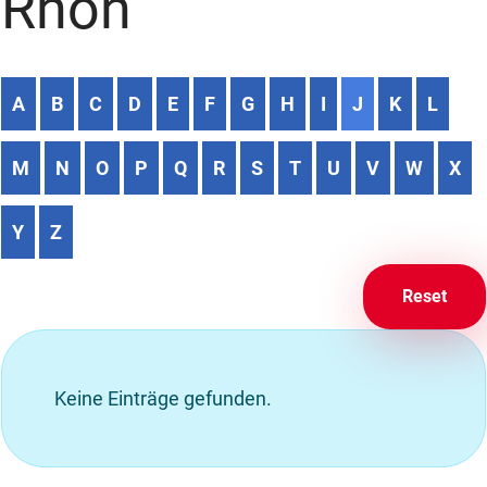
Rhön
A
B
C
D
E
F
G
H
I
J
K
L
M
N
O
P
Q
R
S
T
U
V
W
X
Y
Z
Reset
Keine Einträge gefunden.